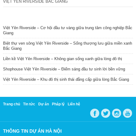
VIỆT YÊN RIVERSIDE BẮC GIANG
TIN NỔI BẬT
Việt Yên Riverside – Cơ hội đầu tư vàng giữa trung tâm công nghiệp Bắc
Giang
Biệt thự ven sông Việt Yên Riverside – Sống thượng lưu giữa miền xanh
Bắc Giang
Liền kề Việt Yên Riverside – Không gian sống xanh giữa lòng đô thị
Shophouse Việt Yên Riverside – Điểm sáng đầu tư sinh lời bền vững
Việt Yên Riverside – Khu đô thị sinh thái đẳng cấp giữa lòng Bắc Giang
Trang chủ
Tin tức
Dự án
Pháp lý
Liên hệ
THÔNG TIN DỰ ÁN HÀ NỘI