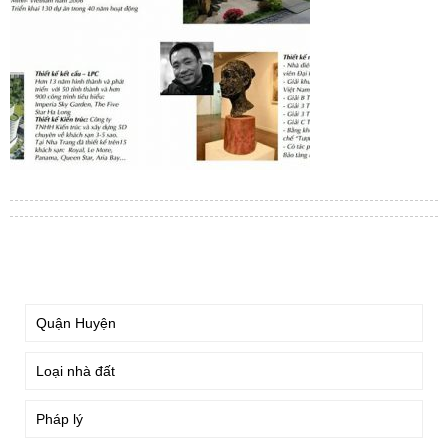
TÌM KIẾM