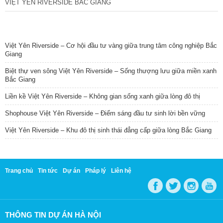
VIỆT YÊN RIVERSIDE BẮC GIANG
TIN NỔI BẬT
Việt Yên Riverside – Cơ hội đầu tư vàng giữa trung tâm công nghiệp Bắc
Giang
Biệt thự ven sông Việt Yên Riverside – Sống thượng lưu giữa miền xanh
Bắc Giang
Liền kề Việt Yên Riverside – Không gian sống xanh giữa lòng đô thị
Shophouse Việt Yên Riverside – Điểm sáng đầu tư sinh lời bền vững
Việt Yên Riverside – Khu đô thị sinh thái đẳng cấp giữa lòng Bắc Giang
Trang chủ
Tin tức
Dự án
Pháp lý
Liên hệ
THÔNG TIN DỰ ÁN HÀ NỘI