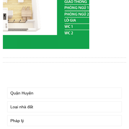
TÌM KIẾM