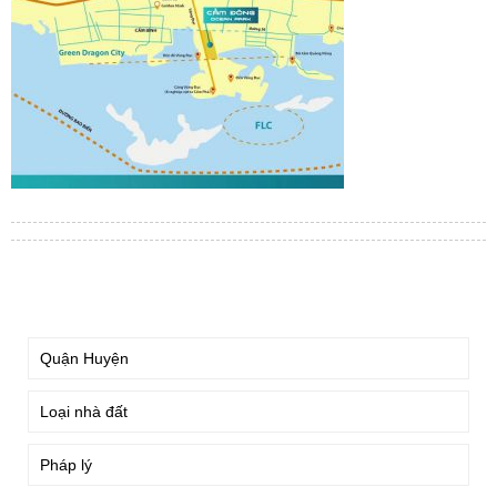
TÌM KIẾM