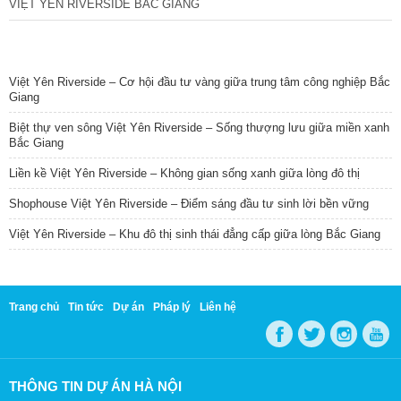
VIỆT YÊN RIVERSIDE BẮC GIANG
TIN NỔI BẬT
Việt Yên Riverside – Cơ hội đầu tư vàng giữa trung tâm công nghiệp Bắc
Giang
Biệt thự ven sông Việt Yên Riverside – Sống thượng lưu giữa miền xanh
Bắc Giang
Liền kề Việt Yên Riverside – Không gian sống xanh giữa lòng đô thị
Shophouse Việt Yên Riverside – Điểm sáng đầu tư sinh lời bền vững
Việt Yên Riverside – Khu đô thị sinh thái đẳng cấp giữa lòng Bắc Giang
Trang chủ
Tin tức
Dự án
Pháp lý
Liên hệ
THÔNG TIN DỰ ÁN HÀ NỘI