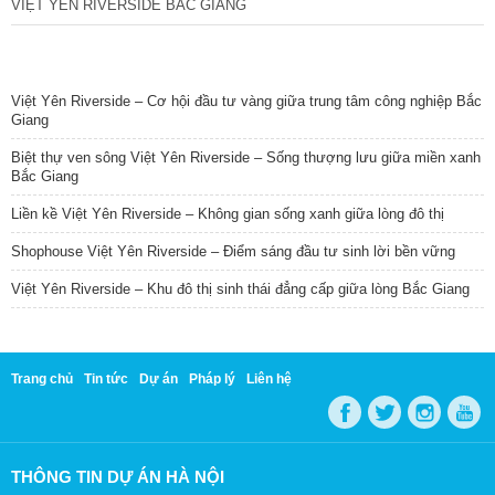
VIỆT YÊN RIVERSIDE BẮC GIANG
TIN NỔI BẬT
Việt Yên Riverside – Cơ hội đầu tư vàng giữa trung tâm công nghiệp Bắc
Giang
Biệt thự ven sông Việt Yên Riverside – Sống thượng lưu giữa miền xanh
Bắc Giang
Liền kề Việt Yên Riverside – Không gian sống xanh giữa lòng đô thị
Shophouse Việt Yên Riverside – Điểm sáng đầu tư sinh lời bền vững
Việt Yên Riverside – Khu đô thị sinh thái đẳng cấp giữa lòng Bắc Giang
Trang chủ
Tin tức
Dự án
Pháp lý
Liên hệ
THÔNG TIN DỰ ÁN HÀ NỘI