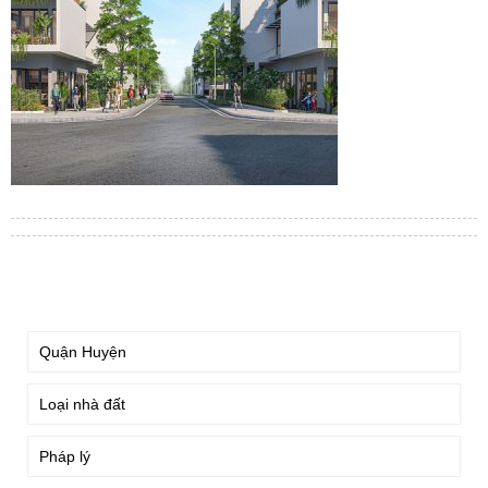
TÌM KIẾM