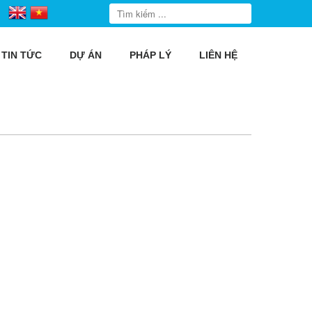
TIN TỨC
DỰ ÁN
PHÁP LÝ
LIÊN HỆ