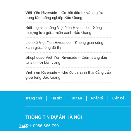
TIN NỔI BẬT
Việt Yên Riverside – Cơ hội đầu tư vàng giữa
trung tâm công nghiệp Bắc Giang
Biệt thự ven sông Việt Yên Riverside – Sống
thượng lưu giữa miền xanh Bắc Giang
Liền kề Việt Yên Riverside – Không gian sống
xanh giữa lòng đô thị
Shophouse Việt Yên Riverside – Điểm sáng đầu
tư sinh lời bền vững
Việt Yên Riverside – Khu đô thị sinh thái đẳng cấp
giữa lòng Bắc Giang
Trang chủ
Tin tức
Dự án
Pháp lý
Liên hệ
THÔNG TIN DỰ ÁN HÀ NỘI
Tel: 0986 866 790
Zalo