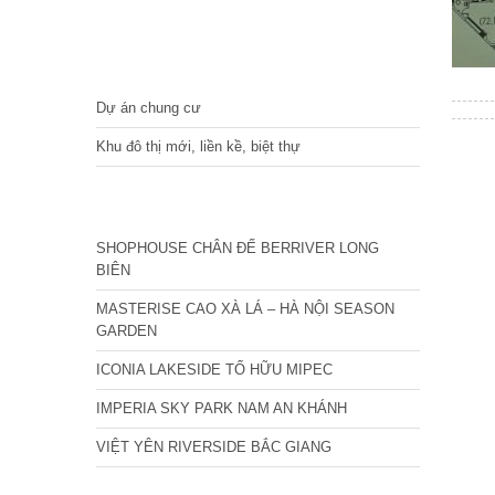
DỰ ÁN
Dự án chung cư
Khu đô thị mới, liền kề, biệt thự
CÁC DỰ ÁN MỚI NHẤT
SHOPHOUSE CHÂN ĐẾ BERRIVER LONG
BIÊN
MASTERISE CAO XÀ LÁ – HÀ NỘI SEASON
GARDEN
ICONIA LAKESIDE TỐ HỮU MIPEC
IMPERIA SKY PARK NAM AN KHÁNH
VIỆT YÊN RIVERSIDE BẮC GIANG