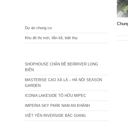
DỰ ÁN
Chung
Dự án chung cư
Khu đô thị mới, liền kề, biệt thự
CÁC DỰ ÁN MỚI NHẤT
SHOPHOUSE CHÂN ĐẾ BERRIVER LONG
BIÊN
MASTERISE CAO XÀ LÁ – HÀ NỘI SEASON
GARDEN
ICONIA LAKESIDE TỐ HỮU MIPEC
IMPERIA SKY PARK NAM AN KHÁNH
VIỆT YÊN RIVERSIDE BẮC GIANG