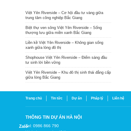
TIN NỔI BẬT
Việt Yên Riverside – Cơ hội đầu tư vàng giữa
trung tâm công nghiệp Bắc Giang
Biệt thự ven sông Việt Yên Riverside – Sống
thượng lưu giữa miền xanh Bắc Giang
Liền kề Việt Yên Riverside – Không gian sống
xanh giữa lòng đô thị
Shophouse Việt Yên Riverside – Điểm sáng đầu
tư sinh lời bền vững
Việt Yên Riverside – Khu đô thị sinh thái đẳng cấp
giữa lòng Bắc Giang
Trang chủ
Tin tức
Dự án
Pháp lý
Liên hệ
THÔNG TIN DỰ ÁN HÀ NỘI
Tel: 0986 866 790
Zalo