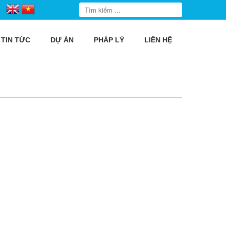
TIN TỨC
DỰ ÁN
PHÁP LÝ
LIÊN HỆ