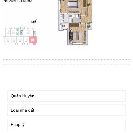
TÌM KIẾM