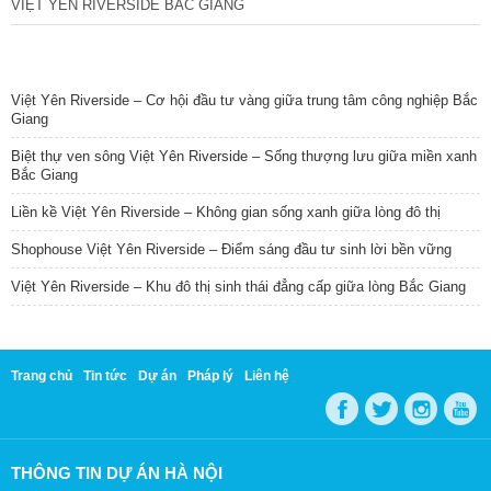
VIỆT YÊN RIVERSIDE BẮC GIANG
TIN NỔI BẬT
Việt Yên Riverside – Cơ hội đầu tư vàng giữa trung tâm công nghiệp Bắc
Giang
Biệt thự ven sông Việt Yên Riverside – Sống thượng lưu giữa miền xanh
Bắc Giang
Liền kề Việt Yên Riverside – Không gian sống xanh giữa lòng đô thị
Shophouse Việt Yên Riverside – Điểm sáng đầu tư sinh lời bền vững
Việt Yên Riverside – Khu đô thị sinh thái đẳng cấp giữa lòng Bắc Giang
Trang chủ
Tin tức
Dự án
Pháp lý
Liên hệ
THÔNG TIN DỰ ÁN HÀ NỘI