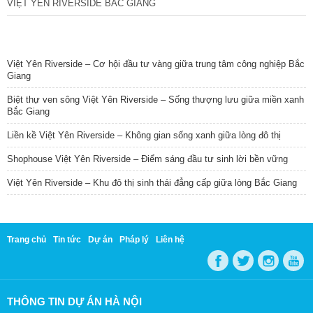
VIỆT YÊN RIVERSIDE BẮC GIANG
TIN NỔI BẬT
Việt Yên Riverside – Cơ hội đầu tư vàng giữa trung tâm công nghiệp Bắc
Giang
Biệt thự ven sông Việt Yên Riverside – Sống thượng lưu giữa miền xanh
Bắc Giang
Liền kề Việt Yên Riverside – Không gian sống xanh giữa lòng đô thị
Shophouse Việt Yên Riverside – Điểm sáng đầu tư sinh lời bền vững
Việt Yên Riverside – Khu đô thị sinh thái đẳng cấp giữa lòng Bắc Giang
Trang chủ
Tin tức
Dự án
Pháp lý
Liên hệ
THÔNG TIN DỰ ÁN HÀ NỘI