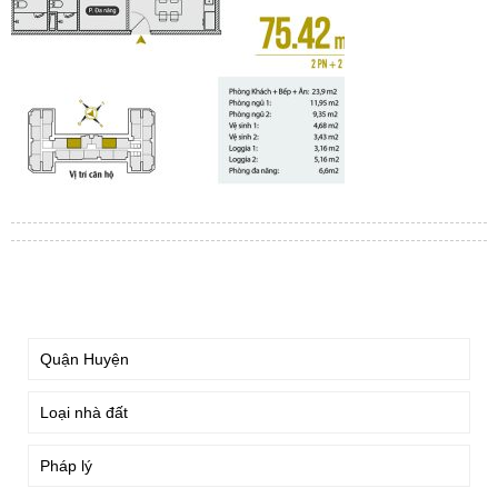
TÌM KIẾM