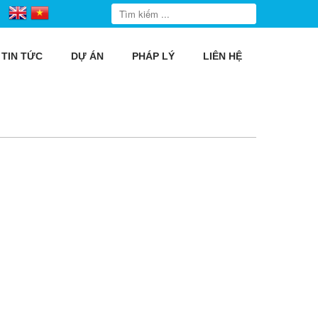
TIN TỨC
DỰ ÁN
PHÁP LÝ
LIÊN HỆ