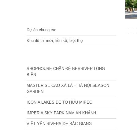
DỰ ÁN
Dự án chung cư
Khu đô thị mới, liền kề, biệt thự
CÁC DỰ ÁN MỚI NHẤT
SHOPHOUSE CHÂN ĐẾ BERRIVER LONG
BIÊN
MASTERISE CAO XÀ LÁ – HÀ NỘI SEASON
GARDEN
ICONIA LAKESIDE TỐ HỮU MIPEC
IMPERIA SKY PARK NAM AN KHÁNH
VIỆT YÊN RIVERSIDE BẮC GIANG