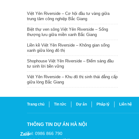
TIN NỔI BẬT
Việt Yên Riverside – Cơ hội đầu tư vàng giữa
trung tâm công nghiệp Bắc Giang
Biệt thự ven sông Việt Yên Riverside – Sống
thượng lưu giữa miền xanh Bắc Giang
Liền kề Việt Yên Riverside – Không gian sống
xanh giữa lòng đô thị
Shophouse Việt Yên Riverside – Điểm sáng đầu
tư sinh lời bền vững
Việt Yên Riverside – Khu đô thị sinh thái đẳng cấp
giữa lòng Bắc Giang
Trang chủ
Tin tức
Dự án
Pháp lý
Liên hệ
THÔNG TIN DỰ ÁN HÀ NỘI
Tel: 0986 866 790
Zalo