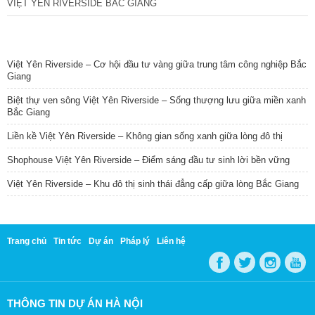
VIỆT YÊN RIVERSIDE BẮC GIANG
TIN NỔI BẬT
Việt Yên Riverside – Cơ hội đầu tư vàng giữa trung tâm công nghiệp Bắc
Giang
Biệt thự ven sông Việt Yên Riverside – Sống thượng lưu giữa miền xanh
Bắc Giang
Liền kề Việt Yên Riverside – Không gian sống xanh giữa lòng đô thị
Shophouse Việt Yên Riverside – Điểm sáng đầu tư sinh lời bền vững
Việt Yên Riverside – Khu đô thị sinh thái đẳng cấp giữa lòng Bắc Giang
Trang chủ
Tin tức
Dự án
Pháp lý
Liên hệ
THÔNG TIN DỰ ÁN HÀ NỘI