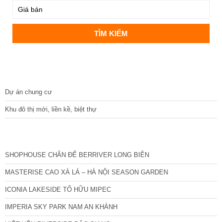
DỰ ÁN
Dự án chung cư
Khu đô thị mới, liền kề, biệt thự
CÁC DỰ ÁN MỚI NHẤT
SHOPHOUSE CHÂN ĐẾ BERRIVER LONG BIÊN
MASTERISE CAO XÀ LÁ – HÀ NỘI SEASON GARDEN
ICONIA LAKESIDE TỐ HỮU MIPEC
IMPERIA SKY PARK NAM AN KHÁNH