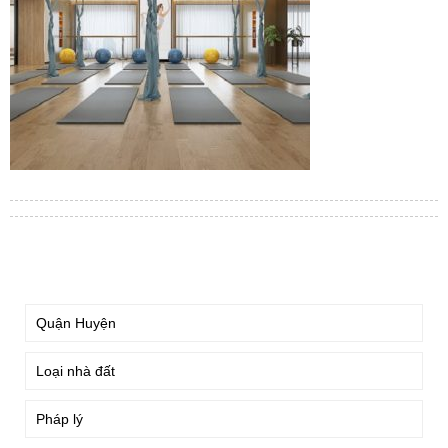
TÌM KIẾM