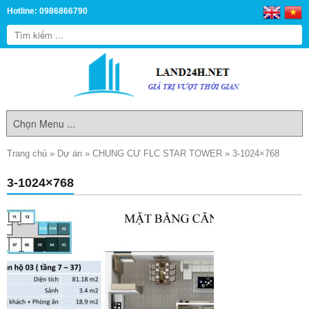
Hotline: 0986866790
Trang chủ
»
Dự án
»
CHUNG CƯ FLC STAR TOWER
»
3-1024×768
3-1024×768