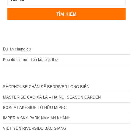
DỰ ÁN
Dự án chung cư
Khu đô thị mới, liền kề, biệt thự
CÁC DỰ ÁN MỚI NHẤT
SHOPHOUSE CHÂN ĐẾ BERRIVER LONG BIÊN
MASTERISE CAO XÀ LÁ – HÀ NỘI SEASON GARDEN
ICONIA LAKESIDE TỐ HỮU MIPEC
IMPERIA SKY PARK NAM AN KHÁNH
VIỆT YÊN RIVERSIDE BẮC GIANG