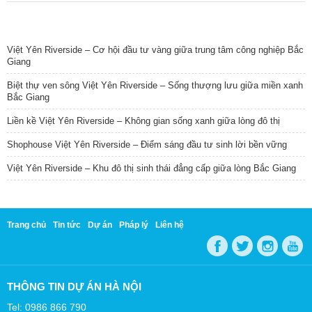
TIN NỔI BẬT
Việt Yên Riverside – Cơ hội đầu tư vàng giữa trung tâm công nghiệp Bắc
Giang
Biệt thự ven sông Việt Yên Riverside – Sống thượng lưu giữa miền xanh
Bắc Giang
Liền kề Việt Yên Riverside – Không gian sống xanh giữa lòng đô thị
Shophouse Việt Yên Riverside – Điểm sáng đầu tư sinh lời bền vững
Việt Yên Riverside – Khu đô thị sinh thái đẳng cấp giữa lòng Bắc Giang
Trang chủ
Tin tức
Dự án
Pháp lý
Liên hệ
THÔNG TIN DỰ ÁN HÀ NỘI
Tel: 0986 866 790