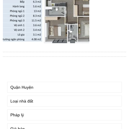
TÌM KIẾM