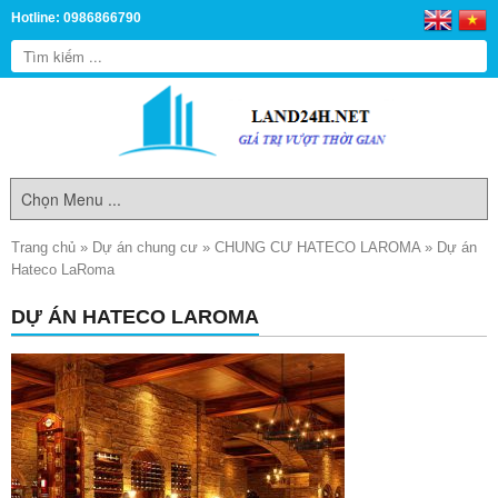
Hotline: 0986866790
Trang chủ
»
Dự án chung cư
»
CHUNG CƯ HATECO LAROMA
»
Dự án
Hateco LaRoma
DỰ ÁN HATECO LAROMA