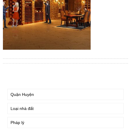
TÌM KIẾM