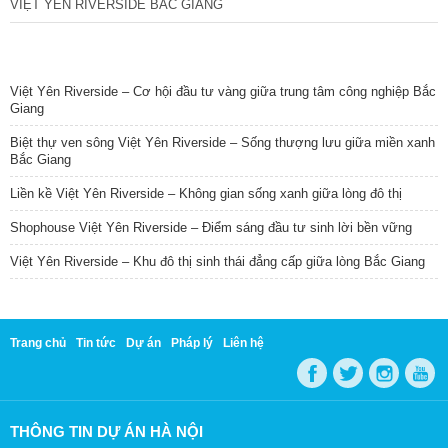
VIỆT YÊN RIVERSIDE BẮC GIANG
TIN NỔI BẬT
Việt Yên Riverside – Cơ hội đầu tư vàng giữa trung tâm công nghiệp Bắc
Giang
Biệt thự ven sông Việt Yên Riverside – Sống thượng lưu giữa miền xanh
Bắc Giang
Liền kề Việt Yên Riverside – Không gian sống xanh giữa lòng đô thị
Shophouse Việt Yên Riverside – Điểm sáng đầu tư sinh lời bền vững
Việt Yên Riverside – Khu đô thị sinh thái đẳng cấp giữa lòng Bắc Giang
Trang chủ
Tin tức
Dự án
Pháp lý
Liên hệ
THÔNG TIN DỰ ÁN HÀ NỘI