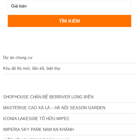
DỰ ÁN
Dự án chung cư
Khu đô thị mới, liền kề, biệt thự
CÁC DỰ ÁN MỚI NHẤT
SHOPHOUSE CHÂN ĐẾ BERRIVER LONG BIÊN
MASTERISE CAO XÀ LÁ – HÀ NỘI SEASON GARDEN
ICONIA LAKESIDE TỐ HỮU MIPEC
IMPERIA SKY PARK NAM AN KHÁNH