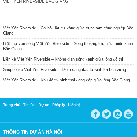
VIỆT YÊN RIVERSIDE BẮC GIANG
TIN NỔI BẬT
Việt Yên Riverside – Cơ hội đầu tư vàng giữa trung tâm công nghiệp Bắc
Giang
Biệt thự ven sông Việt Yên Riverside – Sống thượng lưu giữa miền xanh
Bắc Giang
Liền kề Việt Yên Riverside – Không gian sống xanh giữa lòng đô thị
Shophouse Việt Yên Riverside – Điểm sáng đầu tư sinh lời bền vững
Việt Yên Riverside – Khu đô thị sinh thái đẳng cấp giữa lòng Bắc Giang
Trang chủ
Tin tức
Dự án
Pháp lý
Liên hệ
THÔNG TIN DỰ ÁN HÀ NỘI