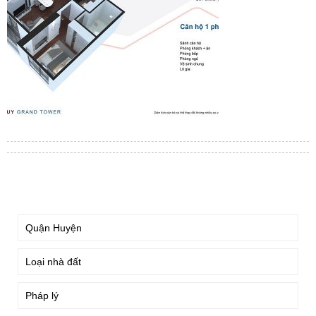
TÌM KIẾM