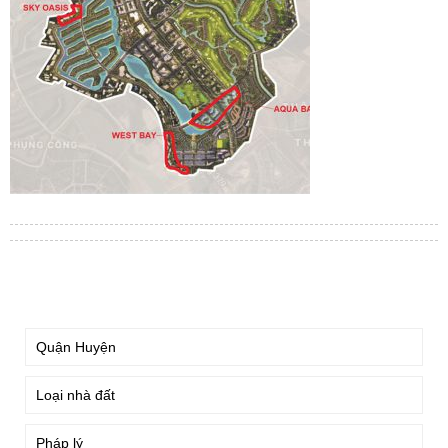
TÌM KIẾM