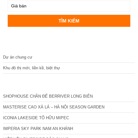
DỰ ÁN
Dự án chung cư
Khu đô thị mới, liền kề, biệt thự
CÁC DỰ ÁN MỚI NHẤT
SHOPHOUSE CHÂN ĐẾ BERRIVER LONG BIÊN
MASTERISE CAO XÀ LÁ – HÀ NỘI SEASON GARDEN
ICONIA LAKESIDE TỐ HỮU MIPEC
IMPERIA SKY PARK NAM AN KHÁNH