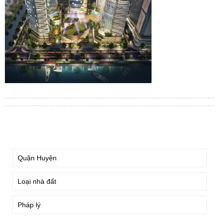
TÌM KIẾM