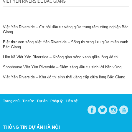
VIỆT YÊN RIVERSIDE BẮC GIANG
TIN NỔI BẬT
Việt Yên Riverside – Cơ hội đầu tư vàng giữa trung tâm công nghiệp Bắc
Giang
Biệt thự ven sông Việt Yên Riverside – Sống thượng lưu giữa miền xanh
Bắc Giang
Liền kề Việt Yên Riverside – Không gian sống xanh giữa lòng đô thị
Shophouse Việt Yên Riverside – Điểm sáng đầu tư sinh lời bền vững
Việt Yên Riverside – Khu đô thị sinh thái đẳng cấp giữa lòng Bắc Giang
Trang chủ
Tin tức
Dự án
Pháp lý
Liên hệ
THÔNG TIN DỰ ÁN HÀ NỘI