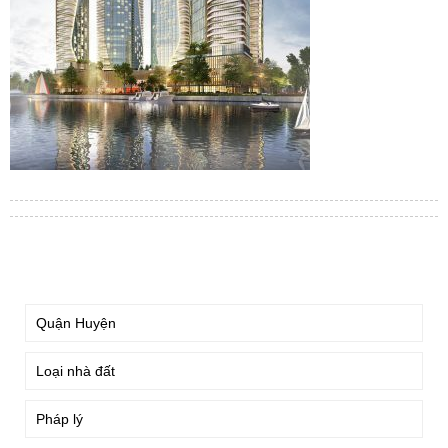
TÌM KIẾM