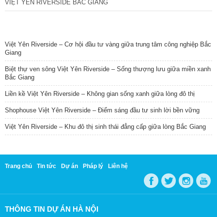
VIỆT YÊN RIVERSIDE BẮC GIANG
TIN NỔI BẬT
Việt Yên Riverside – Cơ hội đầu tư vàng giữa trung tâm công nghiệp Bắc
Giang
Biệt thự ven sông Việt Yên Riverside – Sống thượng lưu giữa miền xanh
Bắc Giang
Liền kề Việt Yên Riverside – Không gian sống xanh giữa lòng đô thị
Shophouse Việt Yên Riverside – Điểm sáng đầu tư sinh lời bền vững
Việt Yên Riverside – Khu đô thị sinh thái đẳng cấp giữa lòng Bắc Giang
Trang chủ
Tin tức
Dự án
Pháp lý
Liên hệ
THÔNG TIN DỰ ÁN HÀ NỘI