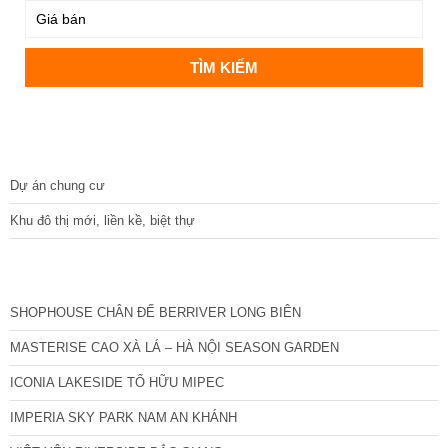
DỰ ÁN
Dự án chung cư
Khu đô thị mới, liền kề, biệt thự
CÁC DỰ ÁN MỚI NHẤT
SHOPHOUSE CHÂN ĐẾ BERRIVER LONG BIÊN
MASTERISE CAO XÀ LÁ – HÀ NỘI SEASON GARDEN
ICONIA LAKESIDE TỐ HỮU MIPEC
IMPERIA SKY PARK NAM AN KHÁNH