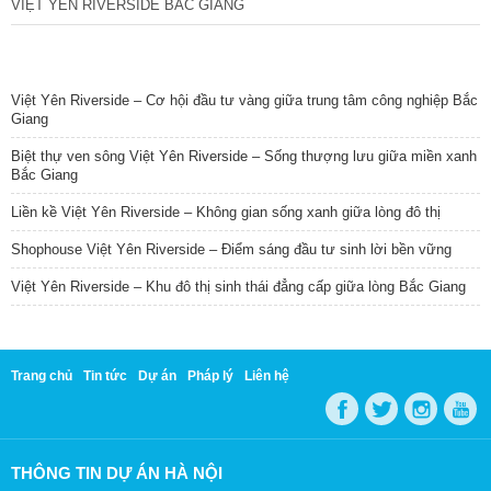
VIỆT YÊN RIVERSIDE BẮC GIANG
TIN NỔI BẬT
Việt Yên Riverside – Cơ hội đầu tư vàng giữa trung tâm công nghiệp Bắc
Giang
Biệt thự ven sông Việt Yên Riverside – Sống thượng lưu giữa miền xanh
Bắc Giang
Liền kề Việt Yên Riverside – Không gian sống xanh giữa lòng đô thị
Shophouse Việt Yên Riverside – Điểm sáng đầu tư sinh lời bền vững
Việt Yên Riverside – Khu đô thị sinh thái đẳng cấp giữa lòng Bắc Giang
Trang chủ
Tin tức
Dự án
Pháp lý
Liên hệ
THÔNG TIN DỰ ÁN HÀ NỘI