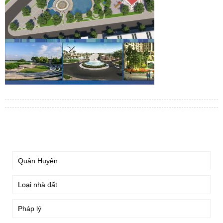
TÌM KIẾM