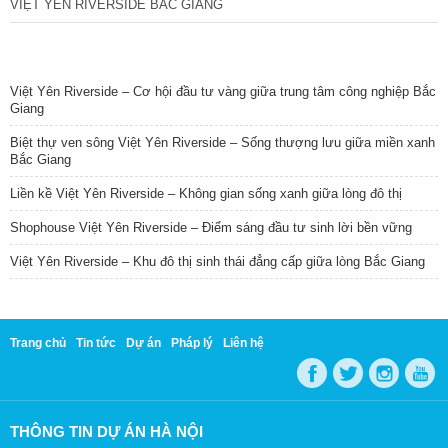
VIỆT YÊN RIVERSIDE BẮC GIANG
TIN NỔI BẬT
Việt Yên Riverside – Cơ hội đầu tư vàng giữa trung tâm công nghiệp Bắc
Giang
Biệt thự ven sông Việt Yên Riverside – Sống thượng lưu giữa miền xanh
Bắc Giang
Liền kề Việt Yên Riverside – Không gian sống xanh giữa lòng đô thị
Shophouse Việt Yên Riverside – Điểm sáng đầu tư sinh lời bền vững
Việt Yên Riverside – Khu đô thị sinh thái đẳng cấp giữa lòng Bắc Giang
Trang chủ
Tin tức
Dự án
Pháp lý
Liên hệ
THÔNG TIN DỰ ÁN HÀ NỘI