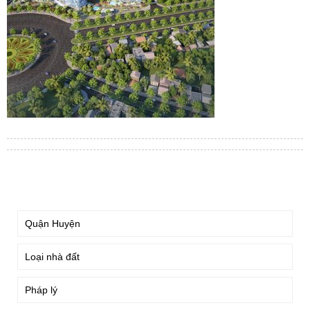
TÌM KIẾM