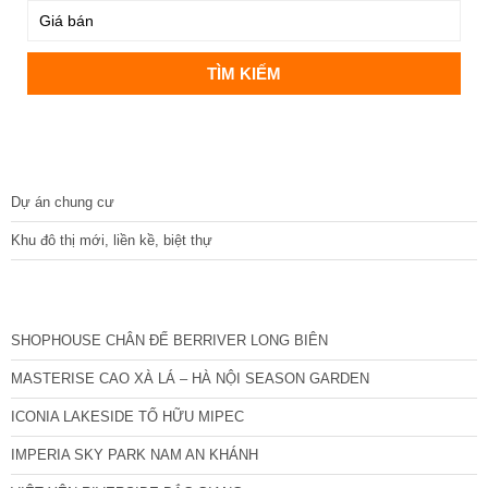
DỰ ÁN
Dự án chung cư
Khu đô thị mới, liền kề, biệt thự
CÁC DỰ ÁN MỚI NHẤT
SHOPHOUSE CHÂN ĐẾ BERRIVER LONG BIÊN
MASTERISE CAO XÀ LÁ – HÀ NỘI SEASON GARDEN
ICONIA LAKESIDE TỐ HỮU MIPEC
IMPERIA SKY PARK NAM AN KHÁNH