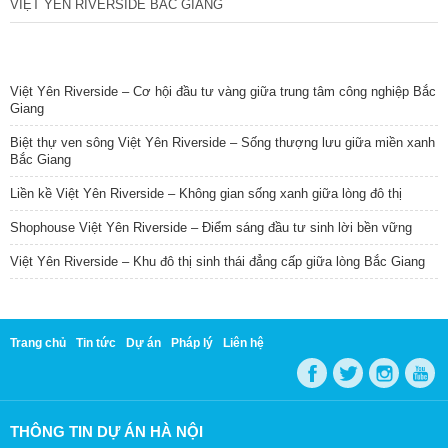
VIỆT YÊN RIVERSIDE BẮC GIANG
TIN NỔI BẬT
Việt Yên Riverside – Cơ hội đầu tư vàng giữa trung tâm công nghiệp Bắc
Giang
Biệt thự ven sông Việt Yên Riverside – Sống thượng lưu giữa miền xanh
Bắc Giang
Liền kề Việt Yên Riverside – Không gian sống xanh giữa lòng đô thị
Shophouse Việt Yên Riverside – Điểm sáng đầu tư sinh lời bền vững
Việt Yên Riverside – Khu đô thị sinh thái đẳng cấp giữa lòng Bắc Giang
Trang chủ
Tin tức
Dự án
Pháp lý
Liên hệ
THÔNG TIN DỰ ÁN HÀ NỘI