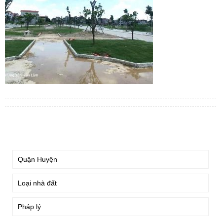
TÌM KIẾM