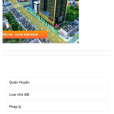
TÌM KIẾM