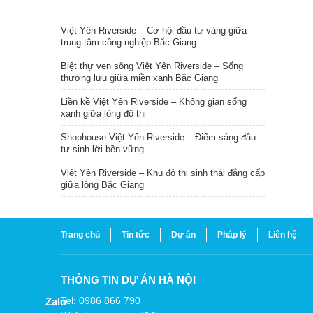
TIN NỔI BẬT
Việt Yên Riverside – Cơ hội đầu tư vàng giữa
trung tâm công nghiệp Bắc Giang
Biệt thự ven sông Việt Yên Riverside – Sống
thượng lưu giữa miền xanh Bắc Giang
Liền kề Việt Yên Riverside – Không gian sống
xanh giữa lòng đô thị
Shophouse Việt Yên Riverside – Điểm sáng đầu
tư sinh lời bền vững
Việt Yên Riverside – Khu đô thị sinh thái đẳng cấp
giữa lòng Bắc Giang
Trang chủ
Tin tức
Dự án
Pháp lý
Liên hệ
THÔNG TIN DỰ ÁN HÀ NỘI
Tel: 0986 866 790
Zalo