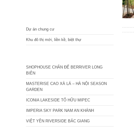
DỰ ÁN
Dự án chung cư
Khu đô thị mới, liền kề, biệt thự
CÁC DỰ ÁN MỚI NHẤT
SHOPHOUSE CHÂN ĐẾ BERRIVER LONG
BIÊN
MASTERISE CAO XÀ LÁ – HÀ NỘI SEASON
GARDEN
ICONIA LAKESIDE TỐ HỮU MIPEC
IMPERIA SKY PARK NAM AN KHÁNH
VIỆT YÊN RIVERSIDE BẮC GIANG