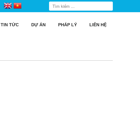
TIN TỨC
DỰ ÁN
PHÁP LÝ
LIÊN HỆ