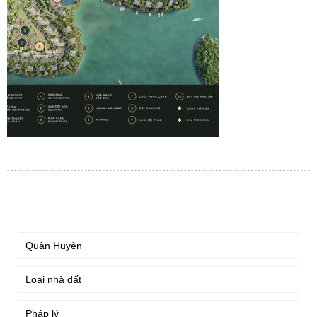
TÌM KIẾM