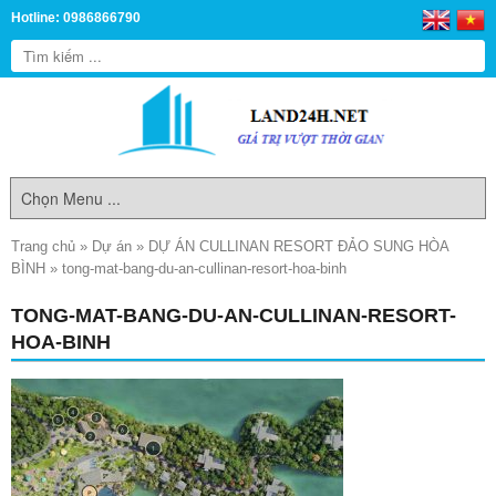
Hotline: 0986866790
Trang chủ
»
Dự án
»
DỰ ÁN CULLINAN RESORT ĐẢO SUNG HÒA
BÌNH
»
tong-mat-bang-du-an-cullinan-resort-hoa-binh
TONG-MAT-BANG-DU-AN-CULLINAN-RESORT-
HOA-BINH