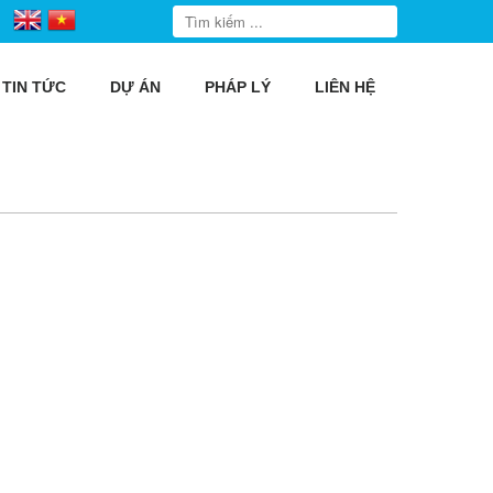
TIN TỨC
DỰ ÁN
PHÁP LÝ
LIÊN HỆ