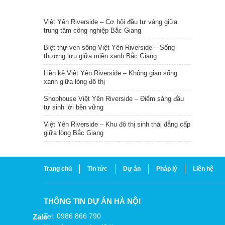
TIN NỔI BẬT
Việt Yên Riverside – Cơ hội đầu tư vàng giữa
trung tâm công nghiệp Bắc Giang
Biệt thự ven sông Việt Yên Riverside – Sống
thượng lưu giữa miền xanh Bắc Giang
Liền kề Việt Yên Riverside – Không gian sống
xanh giữa lòng đô thị
Shophouse Việt Yên Riverside – Điểm sáng đầu
tư sinh lời bền vững
Việt Yên Riverside – Khu đô thị sinh thái đẳng cấp
giữa lòng Bắc Giang
Trang chủ
Tin tức
Dự án
Pháp lý
Liên hệ
THÔNG TIN DỰ ÁN HÀ NỘI
Tel: 0986 866 790
Zalo