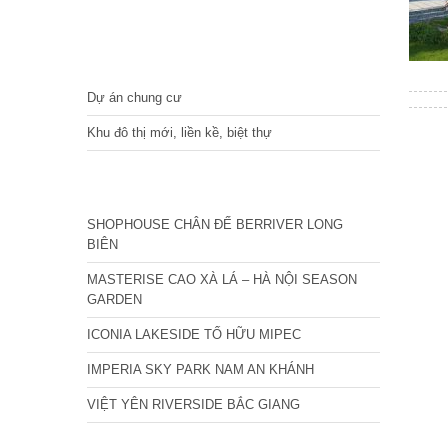
DỰ ÁN
Dự án chung cư
Khu đô thị mới, liền kề, biệt thự
CÁC DỰ ÁN MỚI NHẤT
SHOPHOUSE CHÂN ĐẾ BERRIVER LONG
BIÊN
MASTERISE CAO XÀ LÁ – HÀ NỘI SEASON
GARDEN
ICONIA LAKESIDE TỐ HỮU MIPEC
IMPERIA SKY PARK NAM AN KHÁNH
VIỆT YÊN RIVERSIDE BẮC GIANG