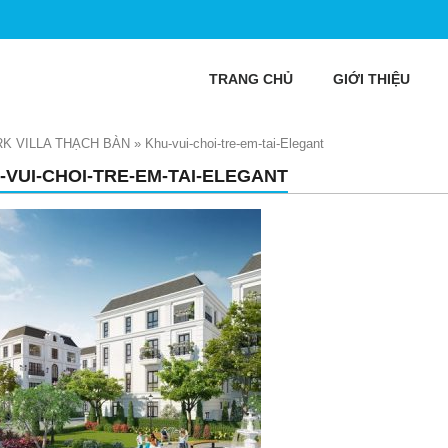
TRANG CHỦ
GIỚI THIỆU
K VILLA THẠCH BÀN
»
Khu-vui-choi-tre-em-tai-Elegant
-VUI-CHOI-TRE-EM-TAI-ELEGANT