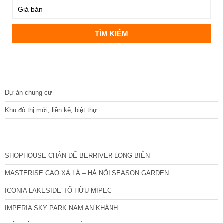
DỰ ÁN
Dự án chung cư
Khu đô thị mới, liền kề, biệt thự
CÁC DỰ ÁN MỚI NHẤT
SHOPHOUSE CHÂN ĐẾ BERRIVER LONG BIÊN
MASTERISE CAO XÀ LÁ – HÀ NỘI SEASON GARDEN
ICONIA LAKESIDE TỐ HỮU MIPEC
IMPERIA SKY PARK NAM AN KHÁNH