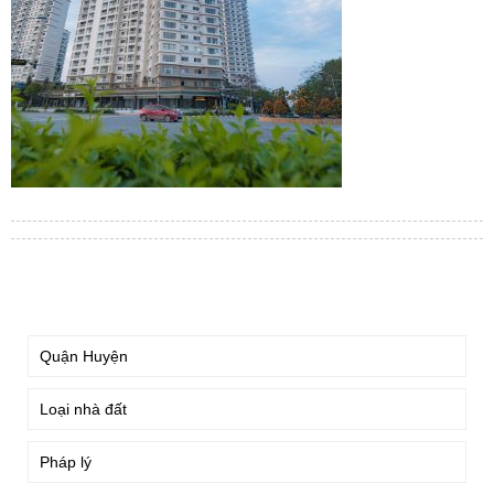
TÌM KIẾM