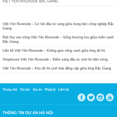
VIỆT YÊN RIVERSIDE BẮC GIANG
TIN NỔI BẬT
Việt Yên Riverside – Cơ hội đầu tư vàng giữa trung tâm công nghiệp Bắc
Giang
Biệt thự ven sông Việt Yên Riverside – Sống thượng lưu giữa miền xanh
Bắc Giang
Liền kề Việt Yên Riverside – Không gian sống xanh giữa lòng đô thị
Shophouse Việt Yên Riverside – Điểm sáng đầu tư sinh lời bền vững
Việt Yên Riverside – Khu đô thị sinh thái đẳng cấp giữa lòng Bắc Giang
Trang chủ
Tin tức
Dự án
Pháp lý
Liên hệ
THÔNG TIN DỰ ÁN HÀ NỘI