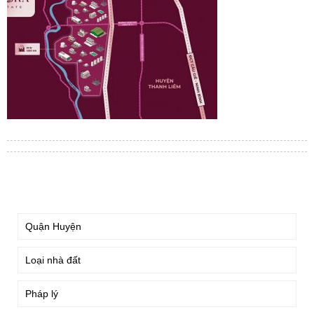
TÌM KIẾM