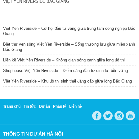
VIỆT YÊN RIVERSIDE BẮC GIANG
TIN NỔI BẬT
Việt Yên Riverside – Cơ hội đầu tư vàng giữa trung tâm công nghiệp Bắc
Giang
Biệt thự ven sông Việt Yên Riverside – Sống thượng lưu giữa miền xanh
Bắc Giang
Liền kề Việt Yên Riverside – Không gian sống xanh giữa lòng đô thị
Shophouse Việt Yên Riverside – Điểm sáng đầu tư sinh lời bền vững
Việt Yên Riverside – Khu đô thị sinh thái đẳng cấp giữa lòng Bắc Giang
Trang chủ
Tin tức
Dự án
Pháp lý
Liên hệ
THÔNG TIN DỰ ÁN HÀ NỘI