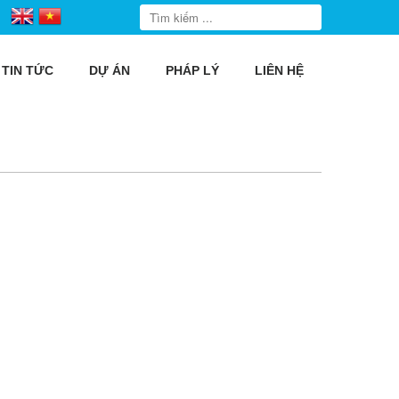
TIN TỨC
DỰ ÁN
PHÁP LÝ
LIÊN HỆ