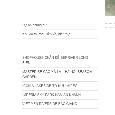
DỰ ÁN
Dự án chung cư
Khu đô thị mới, liền kề, biệt thự
CÁC DỰ ÁN MỚI NHẤT
SHOPHOUSE CHÂN ĐẾ BERRIVER LONG
BIÊN
MASTERISE CAO XÀ LÁ – HÀ NỘI SEASON
GARDEN
ICONIA LAKESIDE TỐ HỮU MIPEC
IMPERIA SKY PARK NAM AN KHÁNH
VIỆT YÊN RIVERSIDE BẮC GIANG