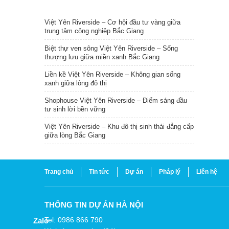
TIN NỔI BẬT
Việt Yên Riverside – Cơ hội đầu tư vàng giữa
trung tâm công nghiệp Bắc Giang
Biệt thự ven sông Việt Yên Riverside – Sống
thượng lưu giữa miền xanh Bắc Giang
Liền kề Việt Yên Riverside – Không gian sống
xanh giữa lòng đô thị
Shophouse Việt Yên Riverside – Điểm sáng đầu
tư sinh lời bền vững
Việt Yên Riverside – Khu đô thị sinh thái đẳng cấp
giữa lòng Bắc Giang
Trang chủ
Tin tức
Dự án
Pháp lý
Liên hệ
THÔNG TIN DỰ ÁN HÀ NỘI
Tel: 0986 866 790
Zalo