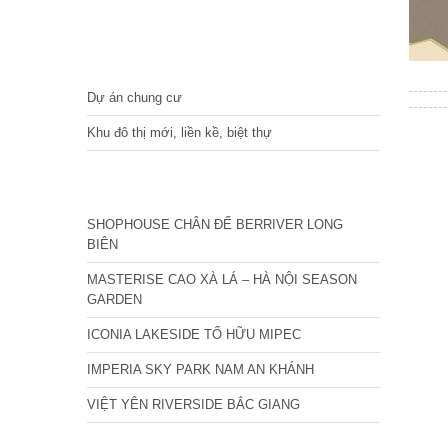
DỰ ÁN
Dự án chung cư
Khu đô thị mới, liền kề, biệt thự
CÁC DỰ ÁN MỚI NHẤT
SHOPHOUSE CHÂN ĐẾ BERRIVER LONG
BIÊN
MASTERISE CAO XÀ LÁ – HÀ NỘI SEASON
GARDEN
ICONIA LAKESIDE TỐ HỮU MIPEC
IMPERIA SKY PARK NAM AN KHÁNH
VIỆT YÊN RIVERSIDE BẮC GIANG