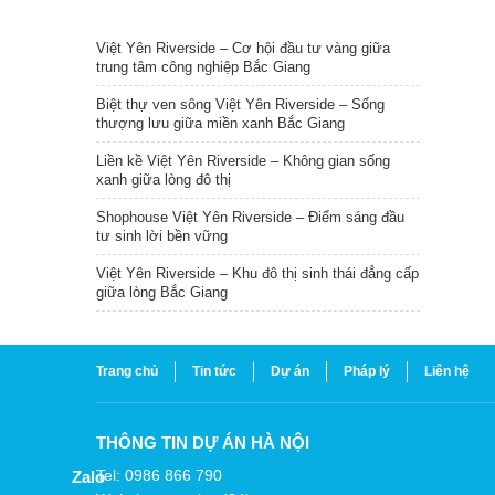
TIN NỔI BẬT
Việt Yên Riverside – Cơ hội đầu tư vàng giữa
trung tâm công nghiệp Bắc Giang
Biệt thự ven sông Việt Yên Riverside – Sống
thượng lưu giữa miền xanh Bắc Giang
Liền kề Việt Yên Riverside – Không gian sống
xanh giữa lòng đô thị
Shophouse Việt Yên Riverside – Điểm sáng đầu
tư sinh lời bền vững
Việt Yên Riverside – Khu đô thị sinh thái đẳng cấp
giữa lòng Bắc Giang
Trang chủ
Tin tức
Dự án
Pháp lý
Liên hệ
THÔNG TIN DỰ ÁN HÀ NỘI
Tel: 0986 866 790
Zalo