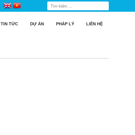
TIN TỨC
DỰ ÁN
PHÁP LÝ
LIÊN HỆ