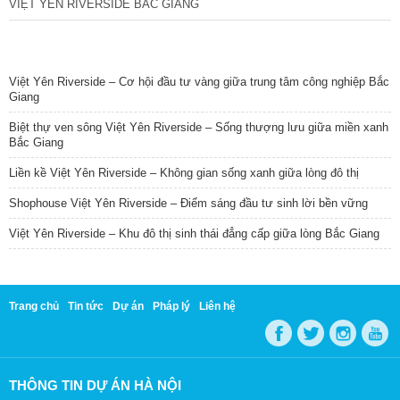
VIỆT YÊN RIVERSIDE BẮC GIANG
TIN NỔI BẬT
Việt Yên Riverside – Cơ hội đầu tư vàng giữa trung tâm công nghiệp Bắc
Giang
Biệt thự ven sông Việt Yên Riverside – Sống thượng lưu giữa miền xanh
Bắc Giang
Liền kề Việt Yên Riverside – Không gian sống xanh giữa lòng đô thị
Shophouse Việt Yên Riverside – Điểm sáng đầu tư sinh lời bền vững
Việt Yên Riverside – Khu đô thị sinh thái đẳng cấp giữa lòng Bắc Giang
Trang chủ
Tin tức
Dự án
Pháp lý
Liên hệ
THÔNG TIN DỰ ÁN HÀ NỘI