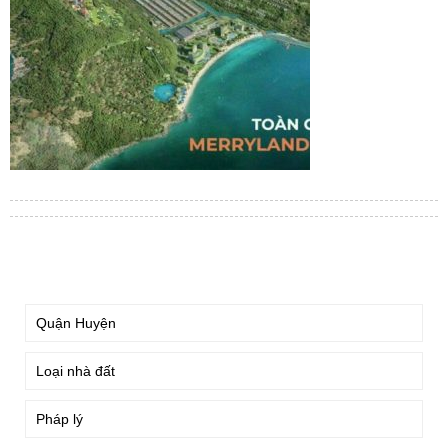
TÌM KIẾM