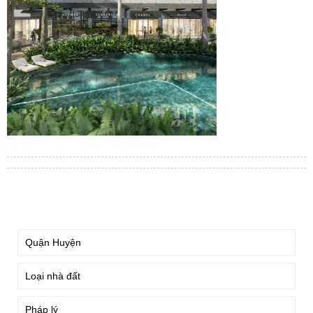
TÌM KIẾM