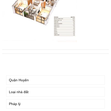
TÌM KIẾM