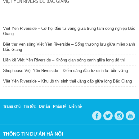
VIỆT YÊN RIVERSIDE BẮC GIANG
TIN NỔI BẬT
Việt Yên Riverside – Cơ hội đầu tư vàng giữa trung tâm công nghiệp Bắc
Giang
Biệt thự ven sông Việt Yên Riverside – Sống thượng lưu giữa miền xanh
Bắc Giang
Liền kề Việt Yên Riverside – Không gian sống xanh giữa lòng đô thị
Shophouse Việt Yên Riverside – Điểm sáng đầu tư sinh lời bền vững
Việt Yên Riverside – Khu đô thị sinh thái đẳng cấp giữa lòng Bắc Giang
Trang chủ
Tin tức
Dự án
Pháp lý
Liên hệ
THÔNG TIN DỰ ÁN HÀ NỘI