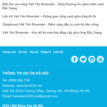
Biệt thự ven sông Việt Yên Riverside – Sống thượng lưu giữa miền xanh
Bắc Giang
Liền kề Việt Yên Riverside – Không gian sống xanh giữa lòng đô thị
Shophouse Việt Yên Riverside – Điểm sáng đầu tư sinh lời bền vững
Việt Yên Riverside – Khu đô thị sinh thái đẳng cấp giữa lòng Bắc Giang
Trang chủ
Tin tức
Dự án
Pháp lý
Liên hệ
THÔNG TIN DỰ ÁN HÀ NỘI
Tel: 0986 866 790
Website: www.land24h.net
Add: B1.20 An Vượng Villas, Dương Nội, Hà Đông, Hà Nội
Email: hanoiland24h.net@gmail.com
2016 |
Bất Động Sản Hà Nội