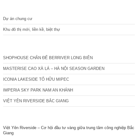
DỰ ÁN
Dự án chung cư
Khu đô thị mới, liền kề, biệt thự
CÁC DỰ ÁN MỚI NHẤT
SHOPHOUSE CHÂN ĐẾ BERRIVER LONG BIÊN
MASTERISE CAO XÀ LÁ – HÀ NỘI SEASON GARDEN
ICONIA LAKESIDE TỐ HỮU MIPEC
IMPERIA SKY PARK NAM AN KHÁNH
VIỆT YÊN RIVERSIDE BẮC GIANG
TIN NỔI BẬT
Việt Yên Riverside – Cơ hội đầu tư vàng giữa trung tâm công nghiệp Bắc
Giang