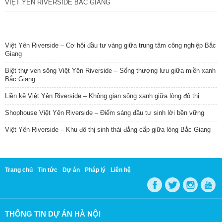
VIỆT YÊN RIVERSIDE BẮC GIANG
TIN NỔI BẬT
Việt Yên Riverside – Cơ hội đầu tư vàng giữa trung tâm công nghiệp Bắc
Giang
Biệt thự ven sông Việt Yên Riverside – Sống thượng lưu giữa miền xanh
Bắc Giang
Liền kề Việt Yên Riverside – Không gian sống xanh giữa lòng đô thị
Shophouse Việt Yên Riverside – Điểm sáng đầu tư sinh lời bền vững
Việt Yên Riverside – Khu đô thị sinh thái đẳng cấp giữa lòng Bắc Giang
Trang chủ
Tin tức
Dự án
Pháp lý
Liên hệ
THÔNG TIN DỰ ÁN HÀ NỘI