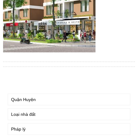
TÌM KIẾM