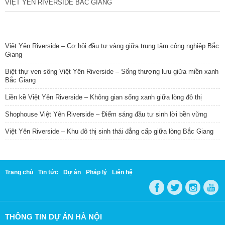
VIỆT YÊN RIVERSIDE BẮC GIANG
TIN NỔI BẬT
Việt Yên Riverside – Cơ hội đầu tư vàng giữa trung tâm công nghiệp Bắc
Giang
Biệt thự ven sông Việt Yên Riverside – Sống thượng lưu giữa miền xanh
Bắc Giang
Liền kề Việt Yên Riverside – Không gian sống xanh giữa lòng đô thị
Shophouse Việt Yên Riverside – Điểm sáng đầu tư sinh lời bền vững
Việt Yên Riverside – Khu đô thị sinh thái đẳng cấp giữa lòng Bắc Giang
Trang chủ
Tin tức
Dự án
Pháp lý
Liên hệ
THÔNG TIN DỰ ÁN HÀ NỘI