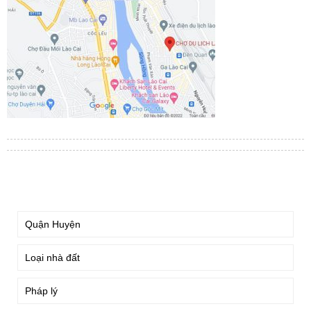
TÌM KIẾM