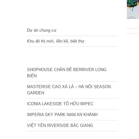
DỰ ÁN
Dự án chung cư
Khu đô thị mới, liền kề, biệt thự
CÁC DỰ ÁN MỚI NHẤT
SHOPHOUSE CHÂN ĐẾ BERRIVER LONG
BIÊN
MASTERISE CAO XÀ LÁ – HÀ NỘI SEASON
GARDEN
ICONIA LAKESIDE TỐ HỮU MIPEC
IMPERIA SKY PARK NAM AN KHÁNH
VIỆT YÊN RIVERSIDE BẮC GIANG