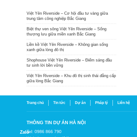
TIN NỔI BẬT
Việt Yên Riverside – Cơ hội đầu tư vàng giữa
trung tâm công nghiệp Bắc Giang
Biệt thự ven sông Việt Yên Riverside – Sống
thượng lưu giữa miền xanh Bắc Giang
Liền kề Việt Yên Riverside – Không gian sống
xanh giữa lòng đô thị
Shophouse Việt Yên Riverside – Điểm sáng đầu
tư sinh lời bền vững
Việt Yên Riverside – Khu đô thị sinh thái đẳng cấp
giữa lòng Bắc Giang
Trang chủ
Tin tức
Dự án
Pháp lý
Liên hệ
THÔNG TIN DỰ ÁN HÀ NỘI
Tel: 0986 866 790
Zalo