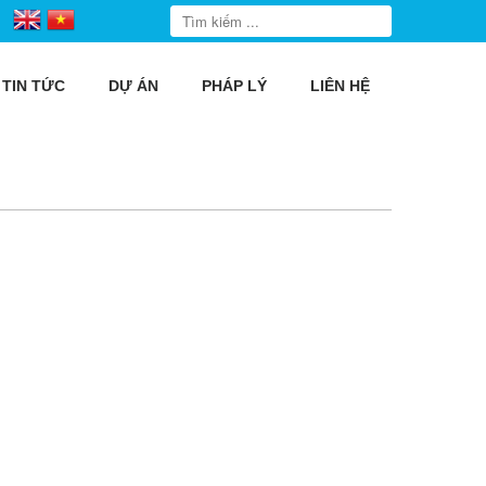
TIN TỨC
DỰ ÁN
PHÁP LÝ
LIÊN HỆ