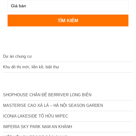
DỰ ÁN
Dự án chung cư
Khu đô thị mới, liền kề, biệt thự
CÁC DỰ ÁN MỚI NHẤT
SHOPHOUSE CHÂN ĐẾ BERRIVER LONG BIÊN
MASTERISE CAO XÀ LÁ – HÀ NỘI SEASON GARDEN
ICONIA LAKESIDE TỐ HỮU MIPEC
IMPERIA SKY PARK NAM AN KHÁNH