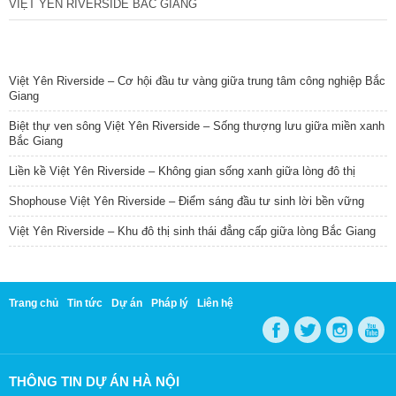
VIỆT YÊN RIVERSIDE BẮC GIANG
TIN NỔI BẬT
Việt Yên Riverside – Cơ hội đầu tư vàng giữa trung tâm công nghiệp Bắc
Giang
Biệt thự ven sông Việt Yên Riverside – Sống thượng lưu giữa miền xanh
Bắc Giang
Liền kề Việt Yên Riverside – Không gian sống xanh giữa lòng đô thị
Shophouse Việt Yên Riverside – Điểm sáng đầu tư sinh lời bền vững
Việt Yên Riverside – Khu đô thị sinh thái đẳng cấp giữa lòng Bắc Giang
Trang chủ
Tin tức
Dự án
Pháp lý
Liên hệ
THÔNG TIN DỰ ÁN HÀ NỘI