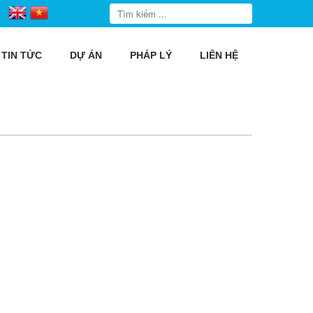
TIN TỨC
DỰ ÁN
PHÁP LÝ
LIÊN HỆ