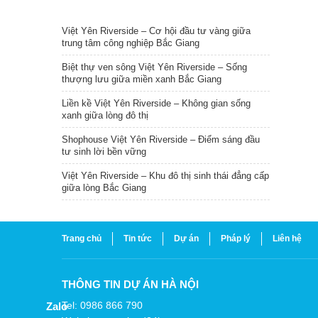
TIN NỔI BẬT
Việt Yên Riverside – Cơ hội đầu tư vàng giữa
trung tâm công nghiệp Bắc Giang
Biệt thự ven sông Việt Yên Riverside – Sống
thượng lưu giữa miền xanh Bắc Giang
Liền kề Việt Yên Riverside – Không gian sống
xanh giữa lòng đô thị
Shophouse Việt Yên Riverside – Điểm sáng đầu
tư sinh lời bền vững
Việt Yên Riverside – Khu đô thị sinh thái đẳng cấp
giữa lòng Bắc Giang
Trang chủ
Tin tức
Dự án
Pháp lý
Liên hệ
THÔNG TIN DỰ ÁN HÀ NỘI
Tel: 0986 866 790
Zalo