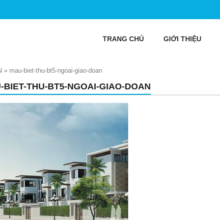
TRANG CHỦ
GIỚI THIỆU
N
»
mau-biet-thu-bt5-ngoai-giao-doan
-BIET-THU-BT5-NGOAI-GIAO-DOAN