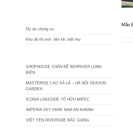
DỰ ÁN
Mẫu B
Dự án chung cư
Khu đô thị mới, liền kề, biệt thự
CÁC DỰ ÁN MỚI NHẤT
SHOPHOUSE CHÂN ĐẾ BERRIVER LONG
BIÊN
MASTERISE CAO XÀ LÁ – HÀ NỘI SEASON
GARDEN
ICONIA LAKESIDE TỐ HỮU MIPEC
IMPERIA SKY PARK NAM AN KHÁNH
VIỆT YÊN RIVERSIDE BẮC GIANG