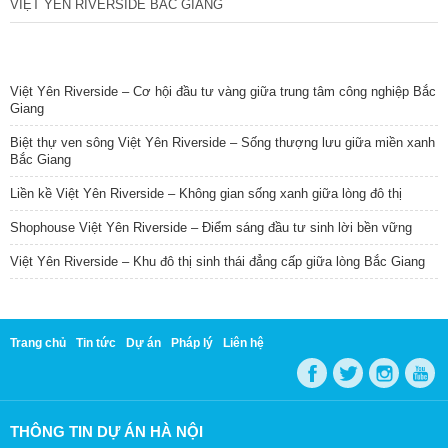
VIỆT YÊN RIVERSIDE BẮC GIANG
TIN NỔI BẬT
Việt Yên Riverside – Cơ hội đầu tư vàng giữa trung tâm công nghiệp Bắc
Giang
Biệt thự ven sông Việt Yên Riverside – Sống thượng lưu giữa miền xanh
Bắc Giang
Liền kề Việt Yên Riverside – Không gian sống xanh giữa lòng đô thị
Shophouse Việt Yên Riverside – Điểm sáng đầu tư sinh lời bền vững
Việt Yên Riverside – Khu đô thị sinh thái đẳng cấp giữa lòng Bắc Giang
Trang chủ
Tin tức
Dự án
Pháp lý
Liên hệ
THÔNG TIN DỰ ÁN HÀ NỘI