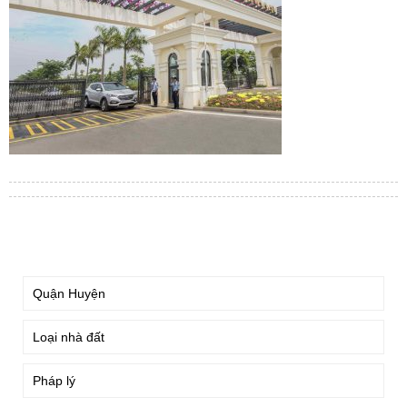
TÌM KIẾM