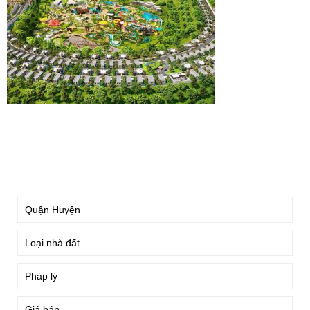
TÌM KIẾM