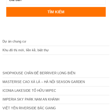
DỰ ÁN
Dự án chung cư
Khu đô thị mới, liền kề, biệt thự
CÁC DỰ ÁN MỚI NHẤT
SHOPHOUSE CHÂN ĐẾ BERRIVER LONG BIÊN
MASTERISE CAO XÀ LÁ – HÀ NỘI SEASON GARDEN
ICONIA LAKESIDE TỐ HỮU MIPEC
IMPERIA SKY PARK NAM AN KHÁNH
VIỆT YÊN RIVERSIDE BẮC GIANG