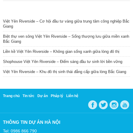
TIN NỔI BẬT
Việt Yên Riverside – Cơ hội đầu tư vàng giữa trung tâm công nghiệp Bắc
Giang
Biệt thự ven sông Việt Yên Riverside – Sống thượng lưu giữa miền xanh
Bắc Giang
Liền kề Việt Yên Riverside – Không gian sống xanh giữa lòng đô thị
Shophouse Việt Yên Riverside – Điểm sáng đầu tư sinh lời bền vững
Việt Yên Riverside – Khu đô thị sinh thái đẳng cấp giữa lòng Bắc Giang
Trang chủ
Tin tức
Dự án
Pháp lý
Liên hệ
THÔNG TIN DỰ ÁN HÀ NỘI
Tel: 0986 866 790