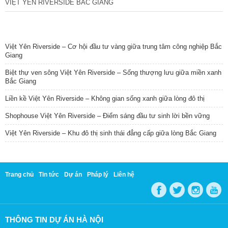
VIỆT YÊN RIVERSIDE BẮC GIANG
TIN NỔI BẬT
Việt Yên Riverside – Cơ hội đầu tư vàng giữa trung tâm công nghiệp Bắc
Giang
Biệt thự ven sông Việt Yên Riverside – Sống thượng lưu giữa miền xanh
Bắc Giang
Liền kề Việt Yên Riverside – Không gian sống xanh giữa lòng đô thị
Shophouse Việt Yên Riverside – Điểm sáng đầu tư sinh lời bền vững
Việt Yên Riverside – Khu đô thị sinh thái đẳng cấp giữa lòng Bắc Giang
Trang chủ
Tin tức
Dự án
Pháp lý
Liên hệ
THÔNG TIN DỰ ÁN HÀ NỘI