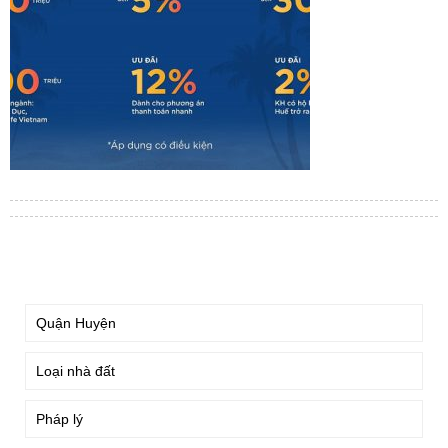
TÌM KIẾM