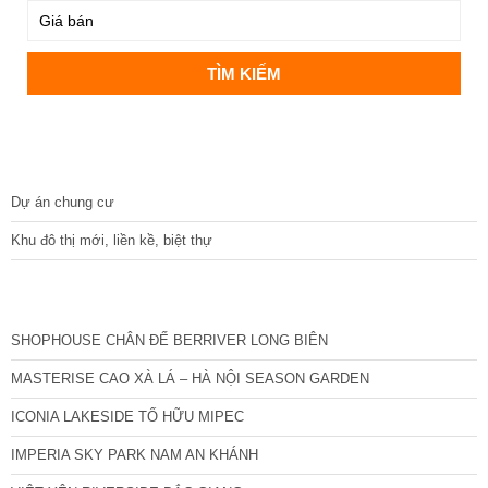
DỰ ÁN
Dự án chung cư
Khu đô thị mới, liền kề, biệt thự
CÁC DỰ ÁN MỚI NHẤT
SHOPHOUSE CHÂN ĐẾ BERRIVER LONG BIÊN
MASTERISE CAO XÀ LÁ – HÀ NỘI SEASON GARDEN
ICONIA LAKESIDE TỐ HỮU MIPEC
IMPERIA SKY PARK NAM AN KHÁNH