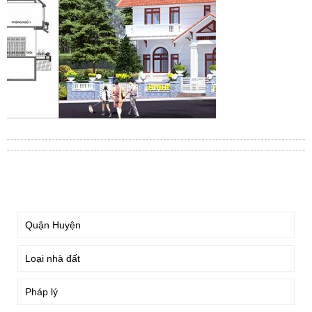
TÌM KIẾM