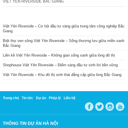
VIỆT YÊN RIVERSIDE BẮC GIANG
TIN NỔI BẬT
Việt Yên Riverside – Cơ hội đầu tư vàng giữa trung tâm công nghiệp Bắc
Giang
Biệt thự ven sông Việt Yên Riverside – Sống thượng lưu giữa miền xanh
Bắc Giang
Liền kề Việt Yên Riverside – Không gian sống xanh giữa lòng đô thị
Shophouse Việt Yên Riverside – Điểm sáng đầu tư sinh lời bền vững
Việt Yên Riverside – Khu đô thị sinh thái đẳng cấp giữa lòng Bắc Giang
Trang chủ
Tin tức
Dự án
Pháp lý
Liên hệ
THÔNG TIN DỰ ÁN HÀ NỘI