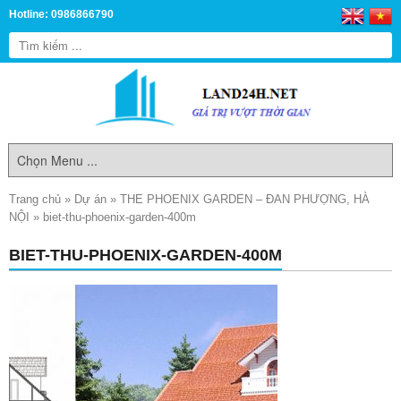
Hotline: 0986866790
Trang chủ
»
Dự án
»
THE PHOENIX GARDEN – ĐAN PHƯỢNG, HÀ
NỘI
»
biet-thu-phoenix-garden-400m
BIET-THU-PHOENIX-GARDEN-400M