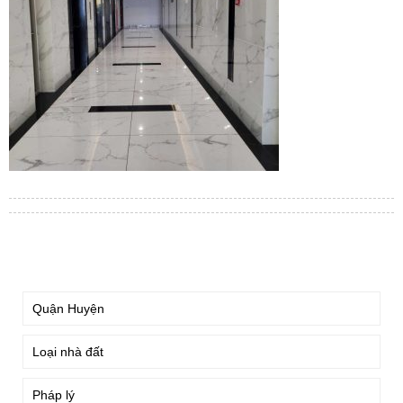
TÌM KIẾM