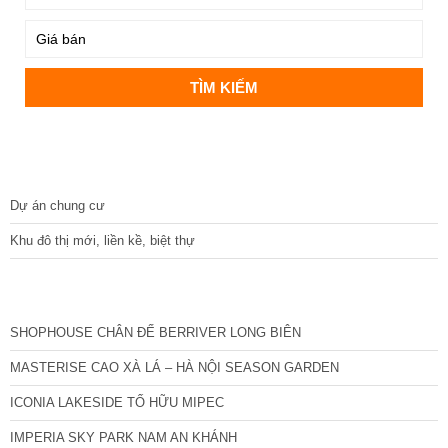
DỰ ÁN
Dự án chung cư
Khu đô thị mới, liền kề, biệt thự
CÁC DỰ ÁN MỚI NHẤT
SHOPHOUSE CHÂN ĐẾ BERRIVER LONG BIÊN
MASTERISE CAO XÀ LÁ – HÀ NỘI SEASON GARDEN
ICONIA LAKESIDE TỐ HỮU MIPEC
IMPERIA SKY PARK NAM AN KHÁNH