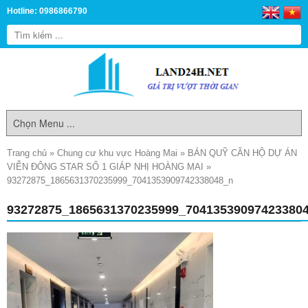
Hotline: 0986866790
Trang chủ
»
Chung cư khu vực Hoàng Mai
»
BÁN QUỸ CĂN HỘ DỰ ÁN
VIỄN ĐÔNG STAR SỐ 1 GIÁP NHỊ HOÀNG MAI
»
93272875_1865631370235999_7041353909742338048_n
93272875_1865631370235999_70413539097423380