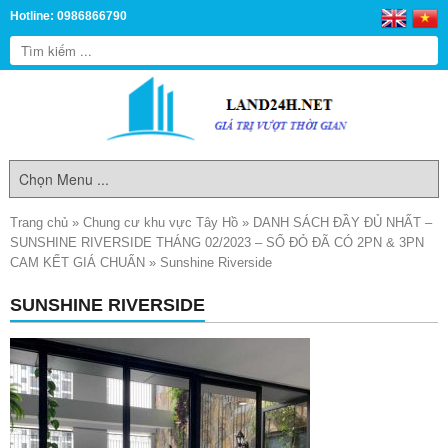
Hotline: 0986866790
Trang chủ
»
Chung cư khu vực Tây Hồ
»
DANH SÁCH ĐẦY ĐỦ NHẤT –
SUNSHINE RIVERSIDE THÁNG 02/2023 – SỔ ĐỎ ĐÃ CÓ 2PN & 3PN
CAM KẾT GIÁ CHUẨN
»
Sunshine Riverside
SUNSHINE RIVERSIDE