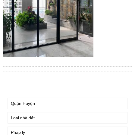
TÌM KIẾM