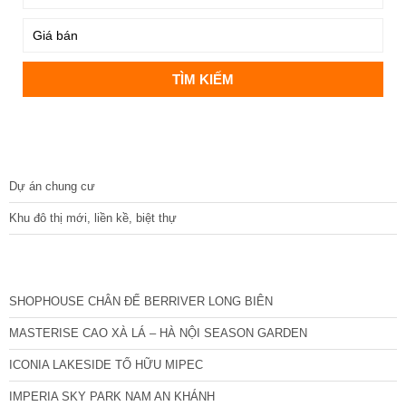
DỰ ÁN
Dự án chung cư
Khu đô thị mới, liền kề, biệt thự
CÁC DỰ ÁN MỚI NHẤT
SHOPHOUSE CHÂN ĐẾ BERRIVER LONG BIÊN
MASTERISE CAO XÀ LÁ – HÀ NỘI SEASON GARDEN
ICONIA LAKESIDE TỐ HỮU MIPEC
IMPERIA SKY PARK NAM AN KHÁNH