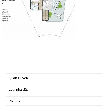
TÌM KIẾM