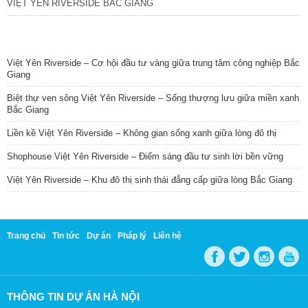
VIỆT YÊN RIVERSIDE BẮC GIANG
TIN NỔI BẬT
Việt Yên Riverside – Cơ hội đầu tư vàng giữa trung tâm công nghiệp Bắc
Giang
Biệt thự ven sông Việt Yên Riverside – Sống thượng lưu giữa miền xanh
Bắc Giang
Liền kề Việt Yên Riverside – Không gian sống xanh giữa lòng đô thị
Shophouse Việt Yên Riverside – Điểm sáng đầu tư sinh lời bền vững
Việt Yên Riverside – Khu đô thị sinh thái đẳng cấp giữa lòng Bắc Giang
Trang chủ
Tin tức
Dự án
Pháp lý
Liên hệ
THÔNG TIN DỰ ÁN HÀ NỘI