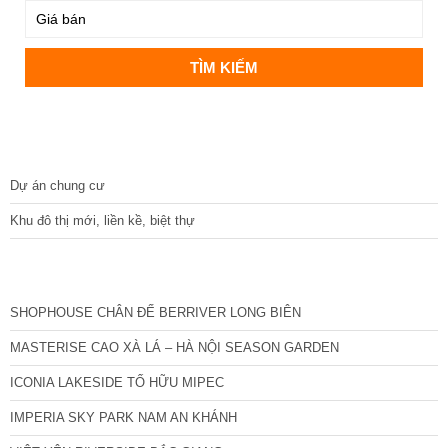
DỰ ÁN
Dự án chung cư
Khu đô thị mới, liền kề, biệt thự
CÁC DỰ ÁN MỚI NHẤT
SHOPHOUSE CHÂN ĐẾ BERRIVER LONG BIÊN
MASTERISE CAO XÀ LÁ – HÀ NỘI SEASON GARDEN
ICONIA LAKESIDE TỐ HỮU MIPEC
IMPERIA SKY PARK NAM AN KHÁNH