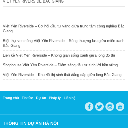
VIỆT YÊN RIVERSIDE BẮC GIANG
TIN NỔI BẬT
Việt Yên Riverside – Cơ hội đầu tư vàng giữa trung tâm công nghiệp Bắc
Giang
Biệt thự ven sông Việt Yên Riverside – Sống thượng lưu giữa miền xanh
Bắc Giang
Liền kề Việt Yên Riverside – Không gian sống xanh giữa lòng đô thị
Shophouse Việt Yên Riverside – Điểm sáng đầu tư sinh lời bền vững
Việt Yên Riverside – Khu đô thị sinh thái đẳng cấp giữa lòng Bắc Giang
Trang chủ
Tin tức
Dự án
Pháp lý
Liên hệ
THÔNG TIN DỰ ÁN HÀ NỘI