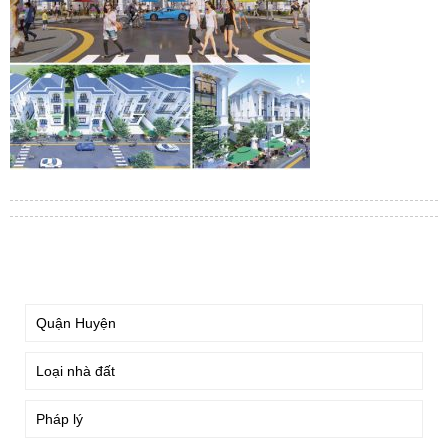
TÌM KIẾM