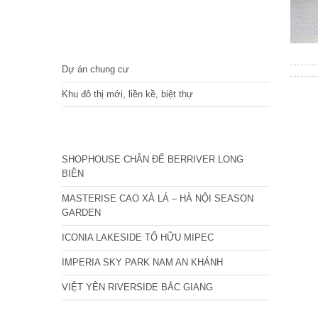
DỰ ÁN
Dự án chung cư
Khu đô thị mới, liền kề, biệt thự
CÁC DỰ ÁN MỚI NHẤT
SHOPHOUSE CHÂN ĐẾ BERRIVER LONG
BIÊN
MASTERISE CAO XÀ LÁ – HÀ NỘI SEASON
GARDEN
ICONIA LAKESIDE TỐ HỮU MIPEC
IMPERIA SKY PARK NAM AN KHÁNH
VIỆT YÊN RIVERSIDE BẮC GIANG