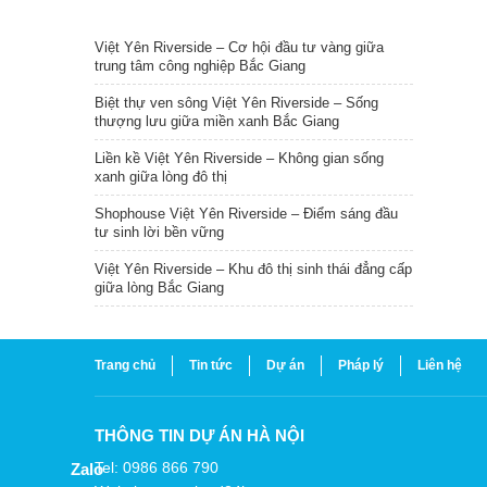
TIN NỔI BẬT
Việt Yên Riverside – Cơ hội đầu tư vàng giữa
trung tâm công nghiệp Bắc Giang
Biệt thự ven sông Việt Yên Riverside – Sống
thượng lưu giữa miền xanh Bắc Giang
Liền kề Việt Yên Riverside – Không gian sống
xanh giữa lòng đô thị
Shophouse Việt Yên Riverside – Điểm sáng đầu
tư sinh lời bền vững
Việt Yên Riverside – Khu đô thị sinh thái đẳng cấp
giữa lòng Bắc Giang
Trang chủ
Tin tức
Dự án
Pháp lý
Liên hệ
THÔNG TIN DỰ ÁN HÀ NỘI
Tel: 0986 866 790
Zalo