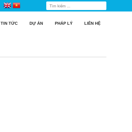
TIN TỨC
DỰ ÁN
PHÁP LÝ
LIÊN HỆ