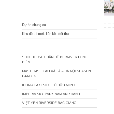
DỰ ÁN
Dự án chung cư
Khu đô thị mới, liền kề, biệt thự
CÁC DỰ ÁN MỚI NHẤT
SHOPHOUSE CHÂN ĐẾ BERRIVER LONG
BIÊN
MASTERISE CAO XÀ LÁ – HÀ NỘI SEASON
GARDEN
ICONIA LAKESIDE TỐ HỮU MIPEC
IMPERIA SKY PARK NAM AN KHÁNH
VIỆT YÊN RIVERSIDE BẮC GIANG