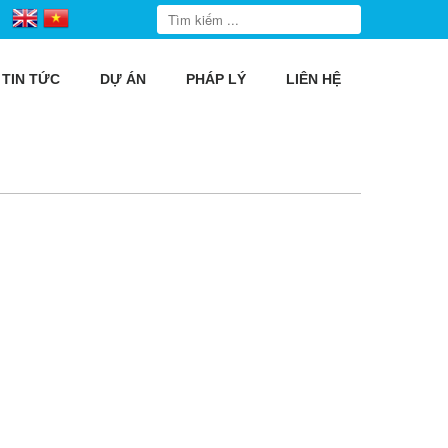
TIN TỨC
DỰ ÁN
PHÁP LÝ
LIÊN HỆ