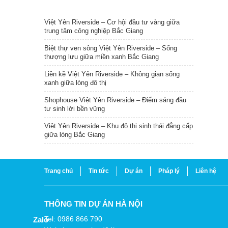
TIN NỔI BẬT
Việt Yên Riverside – Cơ hội đầu tư vàng giữa
trung tâm công nghiệp Bắc Giang
Biệt thự ven sông Việt Yên Riverside – Sống
thượng lưu giữa miền xanh Bắc Giang
Liền kề Việt Yên Riverside – Không gian sống
xanh giữa lòng đô thị
Shophouse Việt Yên Riverside – Điểm sáng đầu
tư sinh lời bền vững
Việt Yên Riverside – Khu đô thị sinh thái đẳng cấp
giữa lòng Bắc Giang
Trang chủ
Tin tức
Dự án
Pháp lý
Liên hệ
THÔNG TIN DỰ ÁN HÀ NỘI
Tel: 0986 866 790
Zalo