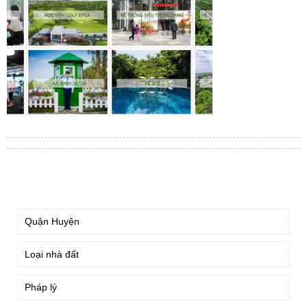
TÌM KIẾM