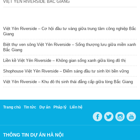
VIỆT YÊN RIVERSIDE BẮC GIANG
TIN NỔI BẬT
Việt Yên Riverside – Cơ hội đầu tư vàng giữa trung tâm công nghiệp Bắc
Giang
Biệt thự ven sông Việt Yên Riverside – Sống thượng lưu giữa miền xanh
Bắc Giang
Liền kề Việt Yên Riverside – Không gian sống xanh giữa lòng đô thị
Shophouse Việt Yên Riverside – Điểm sáng đầu tư sinh lời bền vững
Việt Yên Riverside – Khu đô thị sinh thái đẳng cấp giữa lòng Bắc Giang
Trang chủ
Tin tức
Dự án
Pháp lý
Liên hệ
THÔNG TIN DỰ ÁN HÀ NỘI