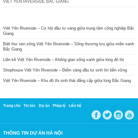
VIỆT YÊN RIVERSIDE BẮC GIANG
TIN NỔI BẬT
Việt Yên Riverside – Cơ hội đầu tư vàng giữa trung tâm công nghiệp Bắc
Giang
Biệt thự ven sông Việt Yên Riverside – Sống thượng lưu giữa miền xanh
Bắc Giang
Liền kề Việt Yên Riverside – Không gian sống xanh giữa lòng đô thị
Shophouse Việt Yên Riverside – Điểm sáng đầu tư sinh lời bền vững
Việt Yên Riverside – Khu đô thị sinh thái đẳng cấp giữa lòng Bắc Giang
Trang chủ
Tin tức
Dự án
Pháp lý
Liên hệ
THÔNG TIN DỰ ÁN HÀ NỘI