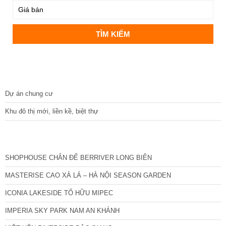
DỰ ÁN
Dự án chung cư
Khu đô thị mới, liền kề, biệt thự
CÁC DỰ ÁN MỚI NHẤT
SHOPHOUSE CHÂN ĐẾ BERRIVER LONG BIÊN
MASTERISE CAO XÀ LÁ – HÀ NỘI SEASON GARDEN
ICONIA LAKESIDE TỐ HỮU MIPEC
IMPERIA SKY PARK NAM AN KHÁNH