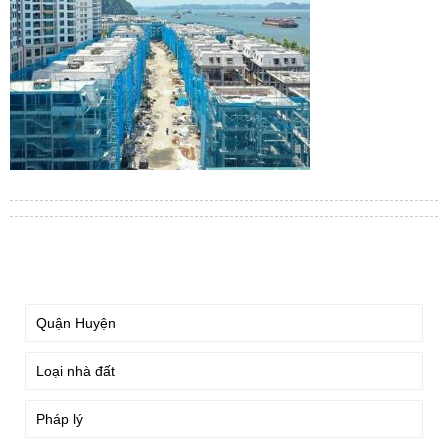
TÌM KIẾM