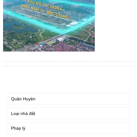
TÌM KIẾM