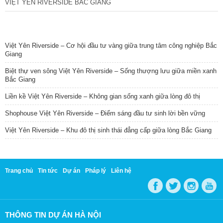
VIỆT YÊN RIVERSIDE BẮC GIANG
TIN NỔI BẬT
Việt Yên Riverside – Cơ hội đầu tư vàng giữa trung tâm công nghiệp Bắc
Giang
Biệt thự ven sông Việt Yên Riverside – Sống thượng lưu giữa miền xanh
Bắc Giang
Liền kề Việt Yên Riverside – Không gian sống xanh giữa lòng đô thị
Shophouse Việt Yên Riverside – Điểm sáng đầu tư sinh lời bền vững
Việt Yên Riverside – Khu đô thị sinh thái đẳng cấp giữa lòng Bắc Giang
Trang chủ
Tin tức
Dự án
Pháp lý
Liên hệ
THÔNG TIN DỰ ÁN HÀ NỘI