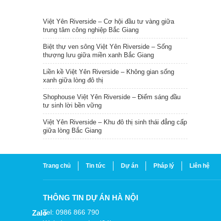
TIN NỔI BẬT
Việt Yên Riverside – Cơ hội đầu tư vàng giữa
trung tâm công nghiệp Bắc Giang
Biệt thự ven sông Việt Yên Riverside – Sống
thượng lưu giữa miền xanh Bắc Giang
Liền kề Việt Yên Riverside – Không gian sống
xanh giữa lòng đô thị
Shophouse Việt Yên Riverside – Điểm sáng đầu
tư sinh lời bền vững
Việt Yên Riverside – Khu đô thị sinh thái đẳng cấp
giữa lòng Bắc Giang
Trang chủ
Tin tức
Dự án
Pháp lý
Liên hệ
THÔNG TIN DỰ ÁN HÀ NỘI
Tel: 0986 866 790
Zalo