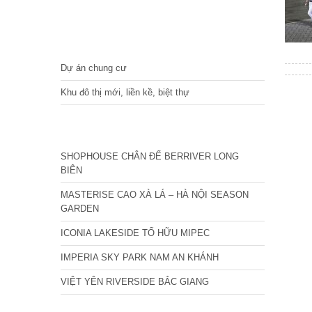
DỰ ÁN
Dự án chung cư
Khu đô thị mới, liền kề, biệt thự
CÁC DỰ ÁN MỚI NHẤT
SHOPHOUSE CHÂN ĐẾ BERRIVER LONG
BIÊN
MASTERISE CAO XÀ LÁ – HÀ NỘI SEASON
GARDEN
ICONIA LAKESIDE TỐ HỮU MIPEC
IMPERIA SKY PARK NAM AN KHÁNH
VIỆT YÊN RIVERSIDE BẮC GIANG