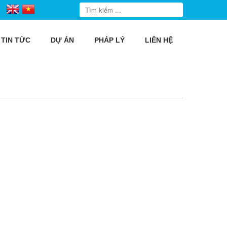
TIN TỨC
DỰ ÁN
PHÁP LÝ
LIÊN HỆ